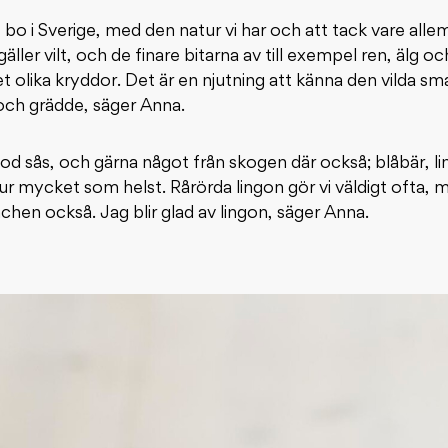
 bo i Sverige, med den natur vi har och att tack vare allem
äller vilt, och de finare bitarna av till exempel ren, älg o
et olika kryddor. Det är en njutning att känna den vilda
och grädde, säger Anna.
god sås, och gärna något från skogen där också; blåbär, l
ur mycket som helst. Rårörda lingon gör vi väldigt ofta, m
unchen också. Jag blir glad av lingon, säger Anna.