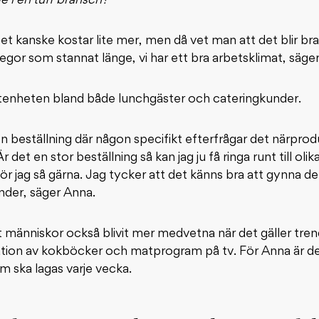
ge i en tuff bransch?
Det kanske kostar lite mer, men då vet man att det blir b
legor som stannat länge, vi har ett bra arbetsklimat, säge
enheten bland både lunchgäster och cateringkunder.
 en beställning där någon specifikt efterfrågar det närpr
r det en stor beställning så kan jag ju få ringa runt till ol
gör jag så gärna. Jag tycker att det känns bra att gynna d
under, säger Anna.
 människor också blivit mer medvetna när det gäller tren
lation av kokböcker och matprogram på tv. För Anna är de
m ska lagas varje vecka.