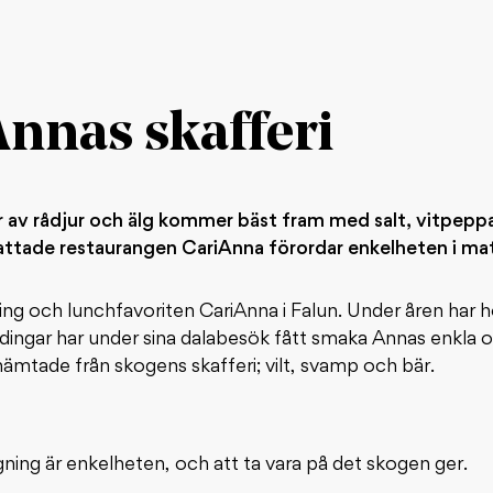
Annas skafferi
ar av rådjur och älg kommer bäst fram med salt, vitpep
ttade restaurangen CariAnna förordar enkelheten i ma
ering och lunchfavoriten CariAnna i Falun. Under åren har
ingar har under sina dalabesök fått smaka Annas enkla o
ämtade från skogens skafferi; vilt, svamp och bär.
ng är enkelheten, och att ta vara på det skogen ger.