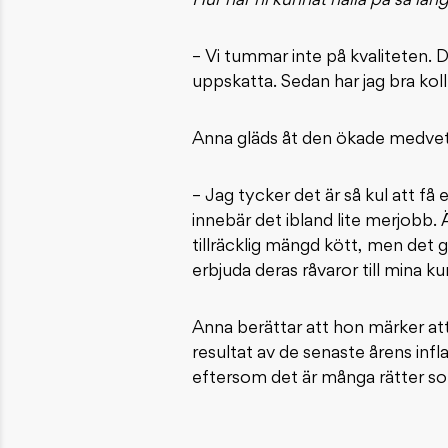
Hur har ni kunnat hålla på så län
– Vi tummar inte på kvaliteten. 
uppskatta. Sedan har jag bra kol
Anna gläds åt den ökade medvet
– Jag tycker det är så kul att få
innebär det ibland lite merjobb. Ä
tillräcklig mängd kött, men det 
erbjuda deras råvaror till mina k
Anna berättar att hon märker att
resultat av de senaste årens inf
eftersom det är många rätter so