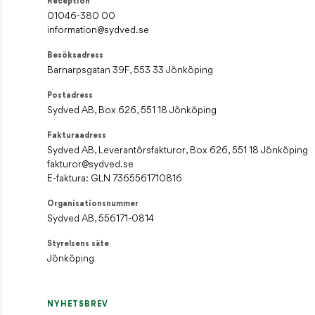
Reception
01046-380 00
information@sydved.se
Besöksadress
Barnarpsgatan 39F, 553 33 Jönköping
Postadress
Sydved AB, Box 626, 551 18 Jönköping
Fakturaadress
Sydved AB, Leverantörsfakturor, Box 626, 551 18 Jönköping
fakturor@sydved.se
E-faktura: GLN 7365561710816
Organisationsnummer
Sydved AB, 556171-0814
Styrelsens säte
Jönköping
NYHETSBREV