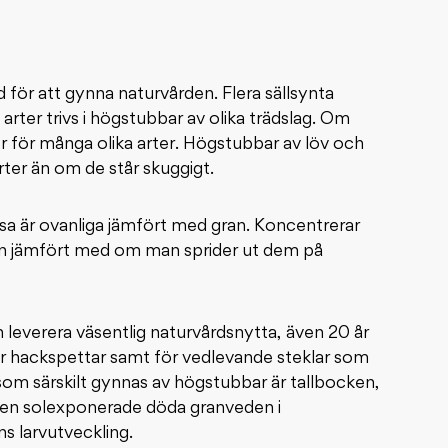
för att gynna naturvården. Flera sällsynta
 arter trivs i högstubbar av olika trädslag. Om
er för många olika arter. Högstubbar av löv och
rter än om de står skuggigt.
essa är ovanliga jämfört med gran. Koncentrerar
an jämfört med om man sprider ut dem på
leverera väsentlig naturvårdsnytta, även 20 år
ör hackspettar samt för vedlevande steklar som
 som särskilt gynnas av högstubbar är tallbocken,
Den solexponerade döda granveden i
s larvutveckling.