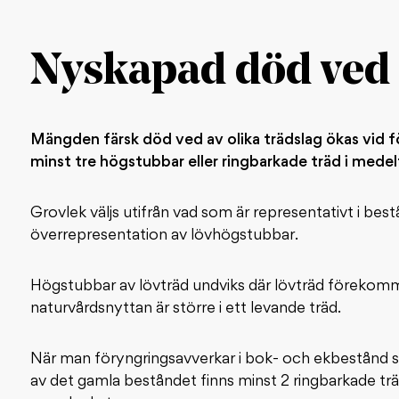
Nyskapad död ved
Mängden färsk död ved av olika trädslag ökas vid 
minst tre högstubbar eller ringbarkade träd i medel
Grovlek väljs utifrån vad som är representativt i b
överrepresentation av lövhögstubbar.
Högstubbar av lövträd undviks där lövträd föreko
naturvårdsnyttan är större i ett levande träd.
När man föryngringsavverkar i bok- och ekbestånd s
av det gamla beståndet finns minst 2 ringbarkade trä