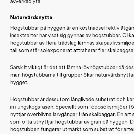
avverkad yta.
Naturvårdsnytta
Högstubbar på hyggen är en kostnadseffektiv åtgärd 
insektsarter har visat sig gynnas av högstubbar. Olika
högstubbar av flera trädslag lämnas skapas livsmiljö
tall som står solexponerat attraherar fler skalbaggsa
Särskilt viktigt är det att lämna lövhögstubbar då d
man högstubbarna till grupper ökar naturvårdsnytt
hygget.
Högstubbar är dessutom långlivade substrat och kan 
in i ungskogsfasen. Speciellt som födosöksmiljöer f
nyttjar överblivna larvgångar från skalbaggar. En art
som ofta utnyttjar högstubbar av gran på hyggen. 
högstubben fungerar utmärkt som substrat för arten