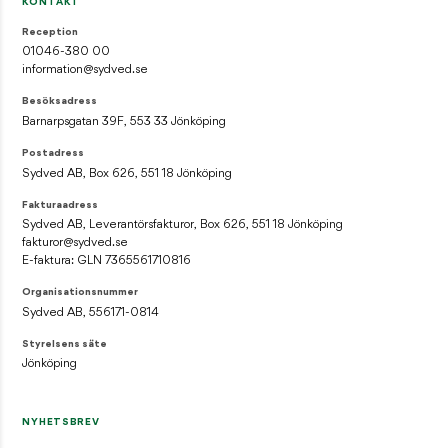
KONTAKT
Reception
01046-380 00
information@sydved.se
Besöksadress
Barnarpsgatan 39F, 553 33 Jönköping
Postadress
Sydved AB, Box 626, 551 18 Jönköping
Fakturaadress
Sydved AB, Leverantörsfakturor, Box 626, 551 18 Jönköping
fakturor@sydved.se
E-faktura: GLN 7365561710816
Organisationsnummer
Sydved AB, 556171-0814
Styrelsens säte
Jönköping
NYHETSBREV