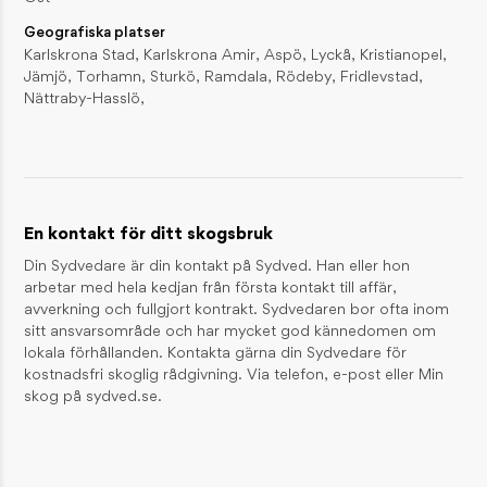
Geografiska platser
Skogsmyran – lever i solfångande stackar
Karlskrona Stad, Karlskrona Amir, Aspö, Lyckå, Kristianopel,
INSPIRATION / DJUR OCH NATUR
Jämjö, Torhamn, Sturkö, Ramdala, Rödeby, Fridlevstad,
Skogsharen – skogens sprinter
Nättraby-Hasslö,
INSPIRATION / DJUR OCH NATUR
KONTAKT
Reception
01046-380 00
En kontakt för ditt skogsbruk
information@sydved.se
Din Sydvedare är din kontakt på Sydved. Han eller hon
Besöksadress
arbetar med hela kedjan från första kontakt till affär,
Barnarpsgatan 39F, 553 33 Jönköping
avverkning och fullgjort kontrakt. Sydvedaren bor ofta inom
sitt ansvarsområde och har mycket god kännedomen om
Fakturaadress
lokala förhållanden. Kontakta gärna din Sydvedare för
Sydved AB, Leverantörsfakturor, Box 626, 551 18 Jönköping
kostnadsfri skoglig rådgivning. Via telefon, e-post eller Min
fakturor@sydved.se
skog på sydved.se.
E-faktura: GLN 7365561710816
Organisationsnummer
Sydved AB, 556171-0814