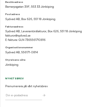
Besöksadress
Barnarpsgatan 39F, 553 33 Jönköping
Postadress
Sydved AB, Box 626, 551 18 Jönköping
Fakturaadress
Sydved AB, Leverantörsfakturor, Box 626, 551 18 Jönköping
fakturor@sydved.se
E-faktura: GLN 7365561710816
Organisationsnummer
Sydved AB, 556171-0814
Styrelsens säte
Jönköping
NYHETSBREV
Prenumerera på vårt nyhetsbrev