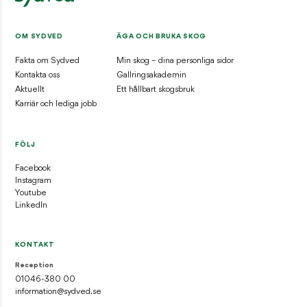
Styrelsens säte
Jönköping
OM SYDVED
ÄGA OCH BRUKA SKOG
Fakta om Sydved
Min skog – dina personliga sidor
Kontakta oss
Gallringsakademin
Aktuellt
Ett hållbart skogsbruk
Karriär och lediga jobb
FÖLJ
Facebook
Instagram
Youtube
LinkedIn
KONTAKT
Reception
01046-380 00
information@sydved.se