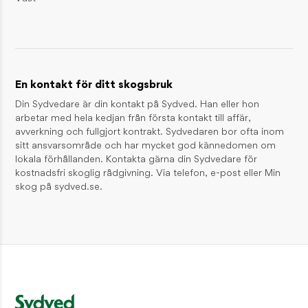
Skogsmyran – lever i solfångande stackar
INSPIRATION / DJUR OCH NATUR
Skogsharen – skogens sprinter
INSPIRATION / DJUR OCH NATUR
En kontakt för ditt skogsbruk
Din Sydvedare är din kontakt på Sydved. Han eller hon
KONTAKT
arbetar med hela kedjan från första kontakt till affär,
avverkning och fullgjort kontrakt. Sydvedaren bor ofta inom
Reception
01046-380 00
sitt ansvarsområde och har mycket god kännedomen om
information@sydved.se
lokala förhållanden. Kontakta gärna din Sydvedare för
kostnadsfri skoglig rådgivning. Via telefon, e-post eller Min
Besöksadress
skog på sydved.se.
Barnarpsgatan 39F, 553 33 Jönköping
Fakturaadress
Sydved AB, Leverantörsfakturor, Box 626, 551 18 Jönköping
fakturor@sydved.se
E-faktura: GLN 7365561710816
Organisationsnummer
Sydved AB, 556171-0814