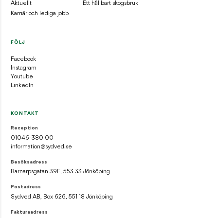
Aktuellt
Ett hållbart skogsbruk
Karriär och lediga jobb
FÖLJ
Facebook
Instagram
Youtube
LinkedIn
KONTAKT
Reception
01046-380 00
information@sydved.se
Besöksadress
Barnarpsgatan 39F, 553 33 Jönköping
Postadress
Sydved AB, Box 626, 551 18 Jönköping
Fakturaadress