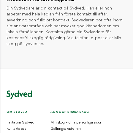
Styrelsens säte
Jönköping
Din Sydvedare är din kontakt på Sydved. Han eller hon
arbetar med hela kedjan från första kontakt till affär,
avverkning och fullgjort kontrakt. Sydvedaren bor ofta inom
sitt ansvarsområde och har mycket god kännedomen om
lokala förhållanden. Kontakta gärna din Sydvedare för
kostnadsfri skoglig rådgivning. Via telefon, e-post eller Min
skog på sydved.se.
OM SYDVED
ÄGA OCH BRUKA SKOG
Fakta om Sydved
Min skog – dina personliga sidor
Kontakta oss
Gallringsakademin