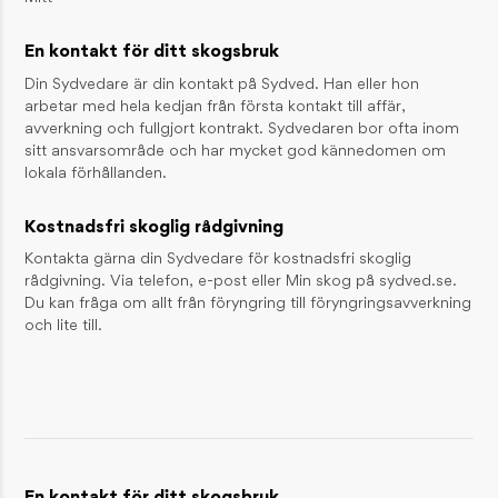
Skogsmyran – lever i solfångande stackar
En kontakt för ditt skogsbruk
INSPIRATION / DJUR OCH NATUR
Din Sydvedare är din kontakt på Sydved. Han eller hon
Skogsharen – skogens sprinter
arbetar med hela kedjan från första kontakt till affär,
INSPIRATION / DJUR OCH NATUR
avverkning och fullgjort kontrakt. Sydvedaren bor ofta inom
sitt ansvarsområde och har mycket god kännedomen om
lokala förhållanden.
KONTAKT
Reception
Kostnadsfri skoglig rådgivning
01046-380 00
information@sydved.se
Kontakta gärna din Sydvedare för kostnadsfri skoglig
rådgivning. Via telefon, e-post eller Min skog på sydved.se.
Besöksadress
Du kan fråga om allt från föryngring till föryngringsavverkning
Barnarpsgatan 39F, 553 33 Jönköping
och lite till.
Fakturaadress
Sydved AB, Leverantörsfakturor, Box 626, 551 18 Jönköping
fakturor@sydved.se
E-faktura: GLN 7365561710816
Organisationsnummer
Sydved AB, 556171-0814
En kontakt för ditt skogsbruk