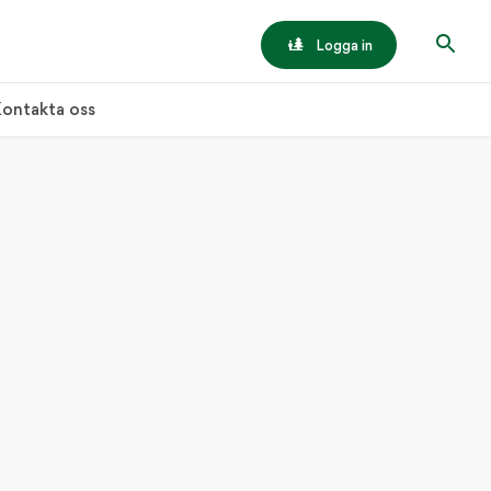
Logga in
ontakta oss
tionell gärdsgård
ANTLIV
torn