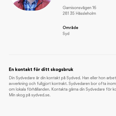
INSPIRATION / JAKT OCH 
Garnisonsvägen 16
281 35 Hässleholm
Björken – ett folkkär
INSPIRATION / DJUR OCH
Område
Skogsmyran – lever i solfånga
Syd
INSPIRATION / DJUR OCH NATUR
Skogsharen – skogens sprinter
INSPIRATION / DJUR OCH NATUR
nabbt
En kontakt för ditt skogsbruk
Din Sydvedare är din kontakt på Sydved. Han eller hon arbetar
avverkning och fullgjort kontrakt. Sydvedaren bor ofta i
om lokala förhållanden. Kontakta gärna din Sydvedare för kos
Min skog på sydved.se.