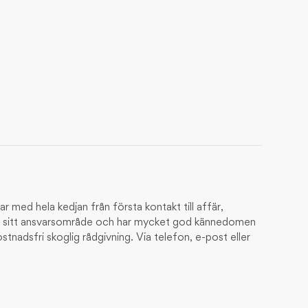
FRILUFTSLIV
t träd
 NATUR
nde stackar
 med hela kedjan från första kontakt till affär,
nom sitt ansvarsområde och har mycket god kännedomen
tnadsfri skoglig rådgivning. Via telefon, e-post eller