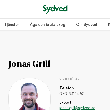
Tjänster
Äga och bruka skog
Om Sydved
K
r tre tecken.
Jonas Grill
VIRKESKÖPARE
POPULÄRA INLÄGG
Telefon
Så bygger du en tradi
070-631 14 50
INSPIRATION / HEM OCH L
E-post
jonas.grill@sydved.se
Bygg ett enkelt jakt