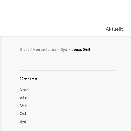
Aktuellt
SÖK
Start
Kontakta oss
Syd
Jonas Grill
Söket börjar efte
Område
Nord
NYLIGEN PUBLICERAT
Väst
Mitt
2 september: Klippdag i Tjugby, Ödeshög
Öst
SKOGSDAGAR / VÄLKOMMEN TILL SYDVEDS SKOGSDAGAR!
Syd
Håll koll på brandrisken!