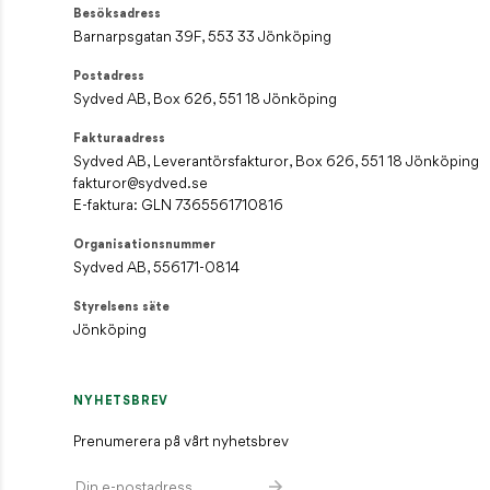
Besöksadress
Barnarpsgatan 39F, 553 33 Jönköping
Postadress
Sydved AB, Box 626, 551 18 Jönköping
Fakturaadress
Sydved AB, Leverantörsfakturor, Box 626, 551 18 Jönköping
fakturor@sydved.se
E-faktura: GLN 7365561710816
Organisationsnummer
Sydved AB, 556171-0814
Styrelsens säte
Jönköping
NYHETSBREV
Prenumerera på vårt nyhetsbrev