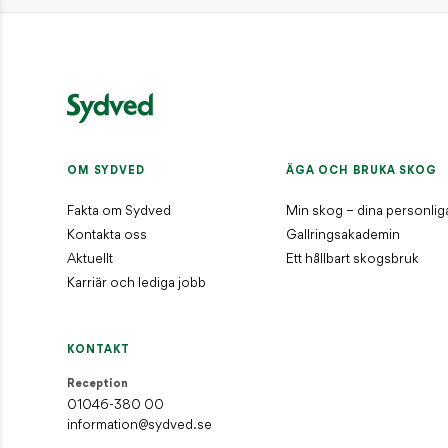
Fakturaadress
Sydved AB, Leverantörsfakturor, Box 626, 551 18 Jönköping
fakturor@sydved.se
E-faktura: GLN 7365561710816
Organisationsnummer
Sydved AB, 556171-0814
OM SYDVED
ÄGA OCH BRUKA SKOG
Styrelsens säte
Jönköping
Fakta om Sydved
Min skog – dina personlig
Kontakta oss
Gallringsakademin
Aktuellt
Ett hållbart skogsbruk
Karriär och lediga jobb
KONTAKT
Reception
01046-380 00
information@sydved.se