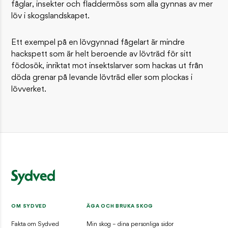
fåglar, insekter och fladdermöss som alla gynnas av mer
löv i skogslandskapet.
Ett exempel på en lövgynnad fågelart är mindre
hackspett som är helt beroende av lövträd för sitt
födosök, inriktat mot insektslarver som hackas ut från
döda grenar på levande lövträd eller som plockas i
lövverket.
OM SYDVED
ÄGA OCH BRUKA SKOG
Fakta om Sydved
Min skog – dina personliga sidor