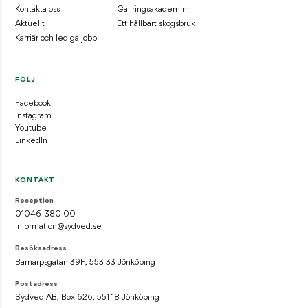
Kontakta oss
Gallringsakademin
Aktuellt
Ett hållbart skogsbruk
Karriär och lediga jobb
FÖLJ
Facebook
Instagram
Youtube
LinkedIn
KONTAKT
Reception
01046-380 00
information@sydved.se
Besöksadress
Barnarpsgatan 39F, 553 33 Jönköping
Postadress
Sydved AB, Box 626, 551 18 Jönköping