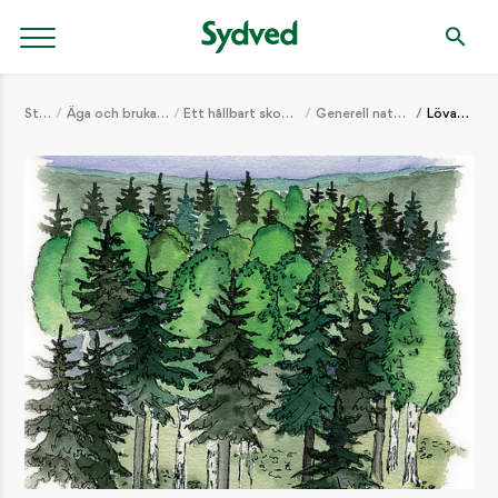
Start
Äga och bruka skog
Ett hållbart skogsbruk
Generell naturvård
Lövandel