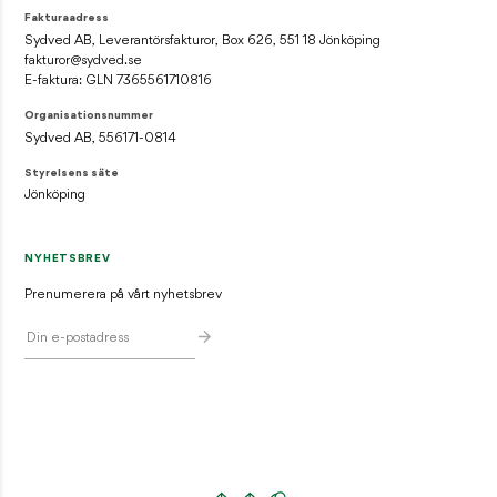
Fakturaadress
Sydved AB, Leverantörsfakturor, Box 626, 551 18 Jönköping
fakturor@sydved.se
E-faktura: GLN 7365561710816
Organisationsnummer
Sydved AB, 556171-0814
Styrelsens säte
Jönköping
NYHETSBREV
Prenumerera på vårt nyhetsbrev