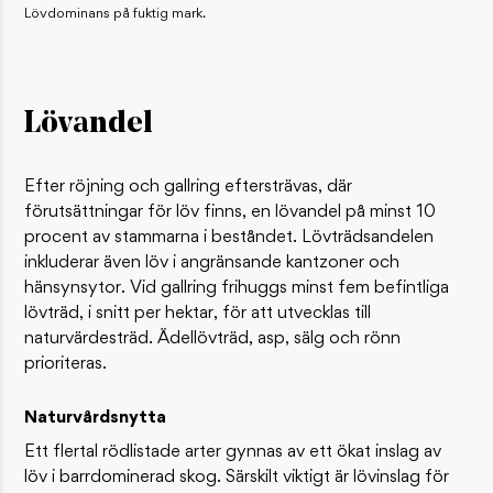
Lövdominans på fuktig mark.
Lövandel
Efter röjning och gallring eftersträvas, där
förutsättningar för löv finns, en lövandel på minst 10
procent av stammarna i beståndet. Lövträdsandelen
inkluderar även löv i angränsande kantzoner och
hänsynsytor. Vid gallring frihuggs minst fem befintliga
lövträd, i snitt per hektar, för att utvecklas till
naturvärdesträd. Ädellövträd, asp, sälg och rönn
prioriteras.
Naturvårdsnytta
Ett flertal rödlistade arter gynnas av ett ökat inslag av
löv i barrdominerad skog. Särskilt viktigt är lövinslag för