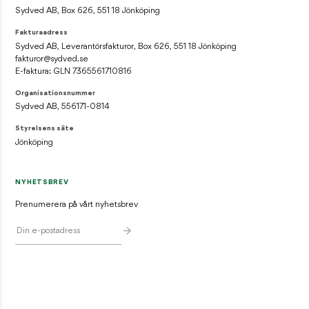
Sydved AB, Box 626, 551 18 Jönköping
Fakturaadress
Sydved AB, Leverantörsfakturor, Box 626, 551 18 Jönköping
fakturor@sydved.se
E-faktura: GLN 7365561710816
Organisationsnummer
Sydved AB, 556171-0814
Styrelsens säte
Jönköping
NYHETSBREV
Prenumerera på vårt nyhetsbrev