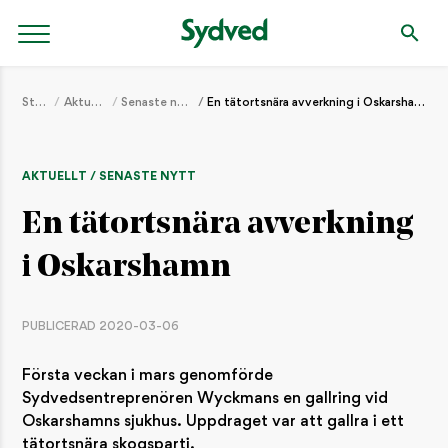
Start
Aktuellt
Senaste nytt
En tätortsnära avverkning i Oskarshamn
AKTUELLT / SENASTE NYTT
En tätortsnära avverkning
i Oskarshamn
PUBLICERAD 2020-03-06
Första veckan i mars genomförde
Sydvedsentreprenören Wyckmans en gallring vid
Oskarshamns sjukhus. Uppdraget var att gallra i ett
tätortsnära skogsparti.