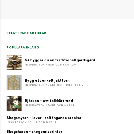
RELATERADE ARTIKLAR
POPULÄRA INLÄGG
Så bygger du en traditionell gärdsgård
INSPIRATION / HEM OCH LANTLIV
Bygg ett enkelt jakttorn
INSPIRATION / JAKT OCH FRILUFTSLIV
Björken – ett folkkärt träd
INSPIRATION / DJUR OCH NATUR
Skogsmyran – lever i solfångande stackar
INSPIRATION / DJUR OCH NATUR
Skogsharen – skogens sprinter