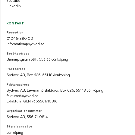
Youtube
LinkedIn
KONTAKT
Reception
01046-380 00
information@sydved.se
Besöksadress
Barnarpsgatan 39F, 553 33 Jönköping
Postadress
Sydved AB, Box 626, 551 18 Jönköping
Fakturaadress
Sydved AB, Leverantörsfakturor, Box 626, 551 18 Jönköping
fakturor@sydved.se
E-faktura: GLN 7365561710816
Organisationsnummer
Sydved AB, 556171-0814
Styrelsens säte
Jönköping