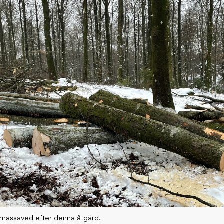
 massaved efter denna åtgärd.