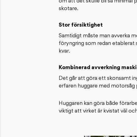
om att det skulle bli så minimal 
skotare.
Stor försiktighet
Samtidigt måste man avverka med 
föryngring som redan etablerat s
kvar.
Kombinerad avverkning maski
Det går att göra ett skonsamt i
erfaren huggare med motorsåg 
Huggaren kan göra både förarbet
viktigt att virket är kvistat vä