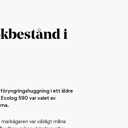
okbestånd i
 föryngringshuggning i ett äldre
 Ecolog 590 var valet av
rna.
ed markägaren var väldigt måna