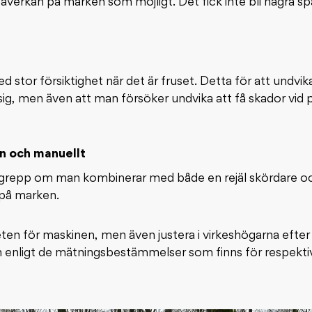
påverkan på marken som möjligt. Det fick inte bli några sp
stor försiktighet när det är fruset. Detta för att undvik
ig, men även att man försöker undvika att få skador vid p
n och manuellt
ngrepp om man kombinerar med både en rejäl skördare oc
på marken.
en för maskinen, men även justera i virkeshögarna efter
l och enligt de mätningsbestämmelser som finns för respekt