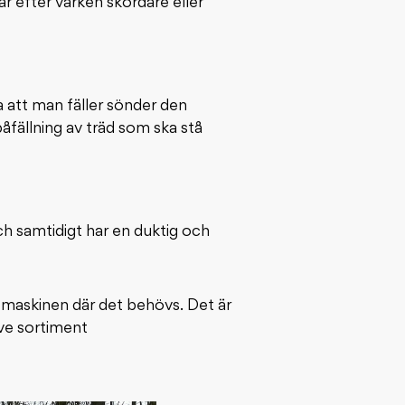
år efter varken skördare eller
a att man fäller sönder den
åfällning av träd som ska stå
h samtidigt har en duktig och
 maskinen där det behövs. Det är
ive sortiment