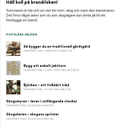
Håll koll på brandrisken!
Sommaren är här och om det blir torrt i skog och mark ökar brandrisken.
Det finns några saker som du som skogsägare kan tänka på för att
förebygga en brand:
POPULÄRA INLÄGG
Så bygger du en traditionell gärdsgård
INSPIRATION / HEM OCH LANTLIV
Bygg ett enkelt jakttorn
INSPIRATION / JAKT OCH FRILUFTSLIV
Björken – ett folkkärt träd
INSPIRATION / DJUR OCH NATUR
Skogsmyran – lever i solfångande stackar
INSPIRATION / DJUR OCH NATUR
Skogsharen – skogens sprinter
INSPIRATION / DJUR OCH NATUR