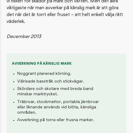
vi risken för skador på mark och vatten. Men det allra
viktigaste när man avverkar på känslig mark är att göra
det när det är torrt eller fruset – att helt enkelt välja rätt
väderlek.
December 2013
AVVERKNING PÅ KÄNSLIG MARK
Noggrant planerad körning.
Välrisade basstråk och stickvägar.
Skördare och skotare med breda band
minskar marktrycket.
Träbroar, stockmattor, portabla järnbroar
eller liknande används vid blöta, känsliga
områden.
Avverkning på torra eller frusna marker.