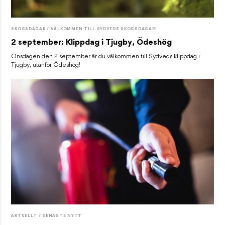
SKOGSDAGAR / VÄLKOMMEN TILL SYDVEDS SKOGSDAGAR!
2 september: Klippdag i Tjugby, Ödeshög
Onsdagen den 2 september är du välkommen till Sydveds klippdag i
Tjugby, utanför Ödeshög!
AKTUELLT / SENASTE NYTT