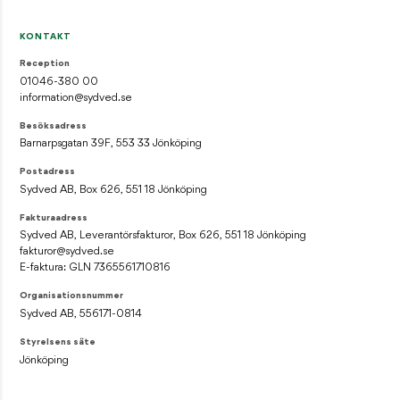
KONTAKT
Reception
01046-380 00
information@sydved.se
Besöksadress
Barnarpsgatan 39F, 553 33 Jönköping
Postadress
Sydved AB, Box 626, 551 18 Jönköping
Fakturaadress
Sydved AB, Leverantörsfakturor, Box 626, 551 18 Jönköping
fakturor@sydved.se
E-faktura: GLN 7365561710816
Organisationsnummer
Sydved AB, 556171-0814
Styrelsens säte
Jönköping