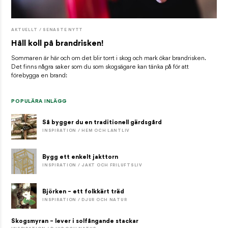
AKTUELLT / SENASTE NYTT
Håll koll på brandrisken!
Sommaren är här och om det blir torrt i skog och mark ökar brandrisken.
Det finns några saker som du som skogsägare kan tänka på för att
förebygga en brand:
POPULÄRA INLÄGG
Så bygger du en traditionell gärdsgård
INSPIRATION / HEM OCH LANTLIV
Bygg ett enkelt jakttorn
INSPIRATION / JAKT OCH FRILUFTSLIV
Björken – ett folkkärt träd
INSPIRATION / DJUR OCH NATUR
Skogsmyran – lever i solfångande stackar