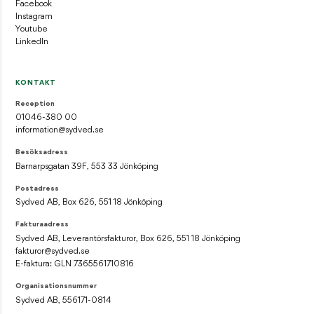
Facebook
Instagram
Youtube
LinkedIn
KONTAKT
Reception
01046-380 00
information@sydved.se
Besöksadress
Barnarpsgatan 39F, 553 33 Jönköping
Postadress
Sydved AB, Box 626, 551 18 Jönköping
Fakturaadress
Sydved AB, Leverantörsfakturor, Box 626, 551 18 Jönköping
fakturor@sydved.se
E-faktura: GLN 7365561710816
Organisationsnummer
Sydved AB, 556171-0814