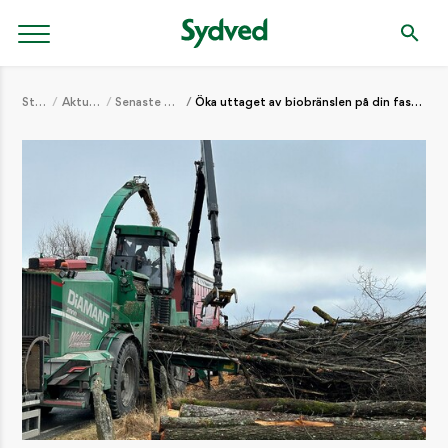
Start
Aktuellt
Senaste nytt
Öka uttaget av biobränslen på din fastighet!