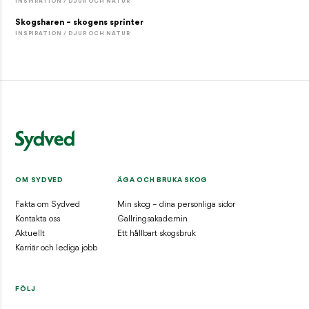
INSPIRATION / DJUR OCH NATUR
Skogsharen – skogens sprinter
INSPIRATION / DJUR OCH NATUR
OM SYDVED
ÄGA OCH BRUKA SKOG
Fakta om Sydved
Min skog – dina personliga sidor
Kontakta oss
Gallringsakademin
Aktuellt
Ett hållbart skogsbruk
Karriär och lediga jobb
FÖLJ