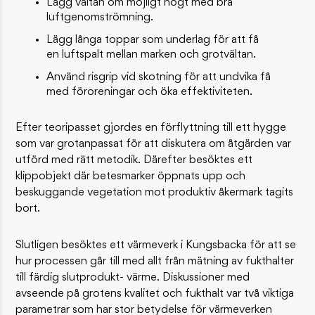
Lägg vältan om möjligt högt med bra
luftgenomströmning.
Lägg långa toppar som underlag för att få
en luftspalt mellan marken och grotvältan.
Använd risgrip vid skotning för att undvika få
med föroreningar och öka effektiviteten.
Efter teoripasset gjordes en förflyttning till ett hygge
som var grotanpassat för att diskutera om åtgärden var
utförd med rätt metodik. Därefter besöktes ett
klippobjekt där betesmarker öppnats upp och
beskuggande vegetation mot produktiv åkermark tagits
bort.
Slutligen besöktes ett värmeverk i Kungsbacka för att se
hur processen går till med allt från mätning av fukthalter
till färdig slutprodukt- värme. Diskussioner med
avseende på grotens kvalitet och fukthalt var två viktiga
parametrar som har stor betydelse för värmeverken