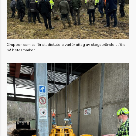
Gruppen samlas för att diskutera varför uttag av skogsbränsle utförs
på betesmarker.