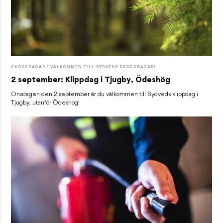
SKOGSDAGAR / VÄLKOMMEN TILL SYDVEDS SKOGSDAGAR!
2 september: Klippdag i Tjugby, Ödeshög
Onsdagen den 2 september är du välkommen till Sydveds klippdag i
Tjugby, utanför Ödeshög!