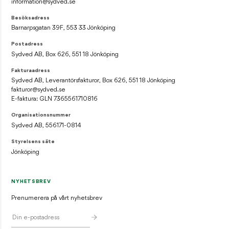
information@sydved.se
Besöksadress
Barnarpsgatan 39F, 553 33 Jönköping
Postadress
Sydved AB, Box 626, 551 18 Jönköping
Fakturaadress
Sydved AB, Leverantörsfakturor, Box 626, 551 18 Jönköping
fakturor@sydved.se
E-faktura: GLN 7365561710816
Organisationsnummer
Sydved AB, 556171-0814
Styrelsens säte
Jönköping
NYHETSBREV
Prenumerera på vårt nyhetsbrev