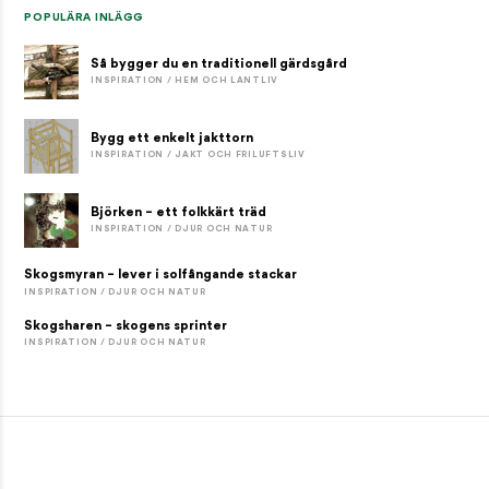
POPULÄRA INLÄGG
Så bygger du en traditionell gärdsgård
INSPIRATION / HEM OCH LANTLIV
Bygg ett enkelt jakttorn
INSPIRATION / JAKT OCH FRILUFTSLIV
Björken – ett folkkärt träd
INSPIRATION / DJUR OCH NATUR
Skogsmyran – lever i solfångande stackar
INSPIRATION / DJUR OCH NATUR
Skogsharen – skogens sprinter
INSPIRATION / DJUR OCH NATUR