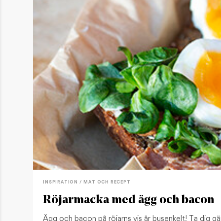
INSPIRATION / MAT OCH RECEPT
Röjarmacka med ägg och bacon
Ägg och bacon på röjarns vis är busenkelt! Ta dig gär